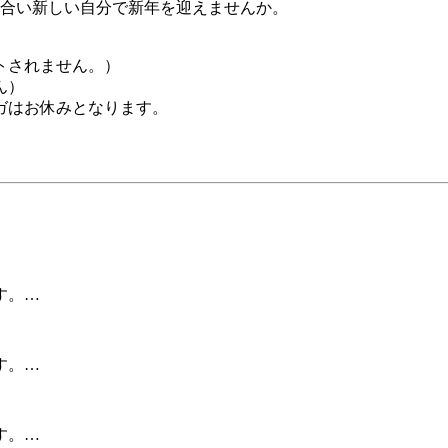
き合い新しい自分で新年を迎えませんか。
トされません。）
ん）
ガはお休みとなります。
す。…
す。…
す。…